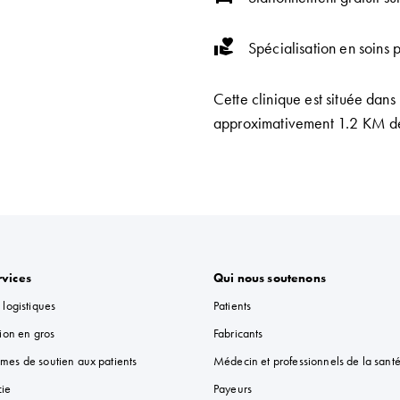
volunteer_activism
Spécialisation en soins 
Cette clinique est située dans
approximativement 1.2 KM de 
rvices
Qui nous soutenons
 logistiques
Patients
tion en gros
Fabricants
mes de soutien aux patients
Médecin et professionnels de la sant
ie
Payeurs