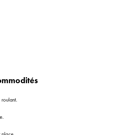
 commodités
 roulant.
e.
r place.