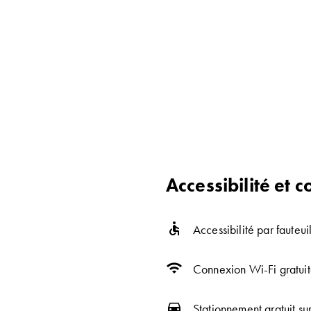
Accessibilité et
accessible
Accessibilité par fauteuil
wifi
Connexion Wi-Fi gratuit
directions_car
Stationnement gratuit su