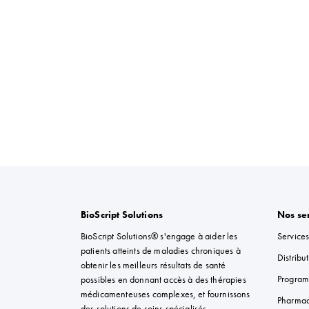
BioScript Solutions
Nos se
BioScript Solutions® s'engage à aider les
Services
patients atteints de maladies chroniques à
Distribu
obtenir les meilleurs résultats de santé
Program
possibles en donnant accès à des thérapies
médicamenteuses complexes, et fournissons
Pharmac
des solutions de soins spécialisés.