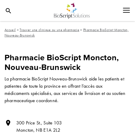
search
Accueil
>
Trouver une clinique ou une pharmacie
>
Pharmacie BioScript Moncton,
Nouveau-Brunswick
Pharmacie BioScript Moncton,
Nouveau-Brunswick
La pharmacie BioScript Nouveau-Brunswick aide les patients et
patientes de toute la province en offrant l’accès aux
médicaments spécialisés, aux services de livraison et au soutien
pharmaceutique coordonné.
room
300 Price St., Suite 103
Moncton,
NB
E1A 2L2