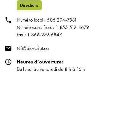
Directions
phone
Numéro local : 506 204-7581
Numéro sans frais : 1 855-512-4679
Fax : 1 866-279-6847
email
NB@bioscript.ca
schedule
Heures d’ouverture:
Du lundi au vendredi de 8 h à 16 h