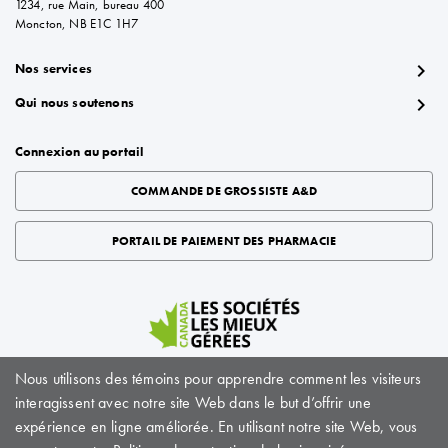
1234, rue Main, bureau 400
Moncton, NB E1C 1H7
chevron_right
Nos services
chevron_right
Qui nous soutenons
Connexion au portail
COMMANDE DE GROSSISTE A&D
PORTAIL DE PAIEMENT DES PHARMACIE
Nous utilisons des témoins pour apprendre comment les visiteurs
interagissent avec notre site Web dans le but d’offrir une
À propos du Bioscript Solutions
|
Carrières
|
Sitemap
|
Politique de protection de la vie
expérience en ligne améliorée. En utilisant notre site Web, vous
privée
|
Conditions d'utilisation