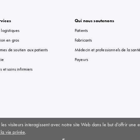
rvices
Qui nous soutenons
 logistiques
Patients
tion en gros
Fabricants
mes de soutien aux patients
Médecin et professionnels de la sant
ie
Payeurs
s et soins infirmiers
 visiteurs interagissent avec notre site Web dans le but d’offrir une ex
 la vie privée
.
ction de la vie privée
|
Conditions d'utilisation