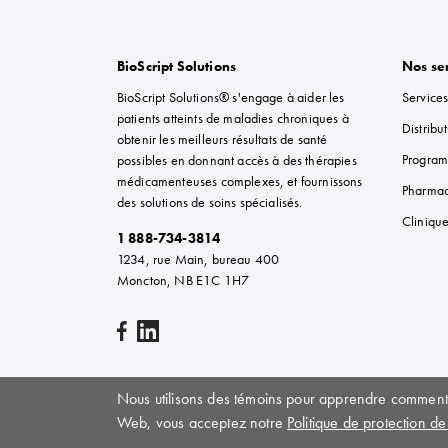
BioScript Solutions
Nos se
BioScript Solutions® s'engage à aider les
Services
patients atteints de maladies chroniques à
Distribu
obtenir les meilleurs résultats de santé
Program
possibles en donnant accès à des thérapies
médicamenteuses complexes, et fournissons
Pharmac
des solutions de soins spécialisés.
Clinique
1 888-734-3814
1234, rue Main, bureau 400
Moncton, NB E1C 1H7
Nous utilisons des témoins pour apprendre comment les
Web, vous acceptez notre
Politique de protection de
À propos du Bioscript Solutions
|
Carrières
|
Sitemap
|
Politique de prote