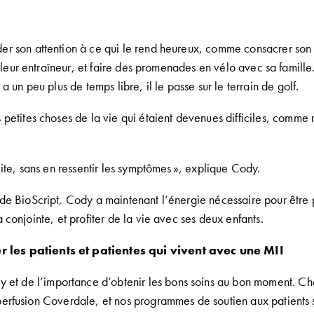
er son attention à ce qui le rend
heureux,
comme
consacrer
so
 leur entraîneur
,
et faire des promenades
en
vélo avec sa famille
l a
un peu plus de
temps
libre
,
il le passe sur le terrain de
golf.
 petites choses de la vie qui étaient devenues difficiles
,
comme m
ite, sans en ressentir les symptômes »
, explique Cody.
 de
BioScript
, Cody
a maintenant l’énergie nécessaire pour
être 
a conjointe
,
et profiter de la vie avec ses deux enfants
.
er
les patients et patientes
qui
vivent avec
une MII
dy
et de l’importance d’obtenir les bons soins au bon moment
.
Ch
perfusion
Coverdale
, et nos programmes de soutien aux patients