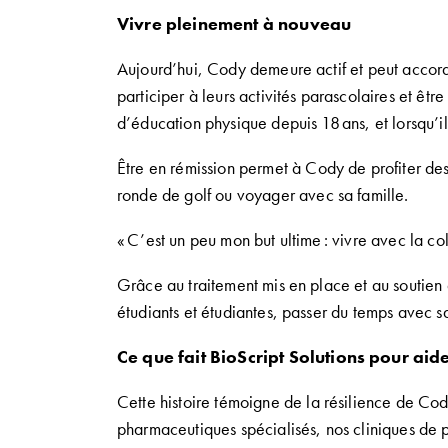
Vivre pleinement à nouveau
Aujourd’hui
, Cody
demeure actif et
peut accord
participer à
leurs activités
parascolaires
et être
d’éducation physique depuis 18
ans
,
et lorsqu’i
Être e
n r
é
mission
permet à Cody de profiter
des
ronde de
golf
ou voyager avec sa famille
.
«
C’est un peu mon but ultime
:
vivre avec la col
Grâce au traitement
mis
en place et au
soutien
étudiants et étudiantes
,
passer du temps avec s
Ce que fait
BioScript
Solutions
pour aid
Cette histoire
témoigne de
la
r
é
silience
de Co
pharmaceutiques spécialisés
,
nos cliniques de 