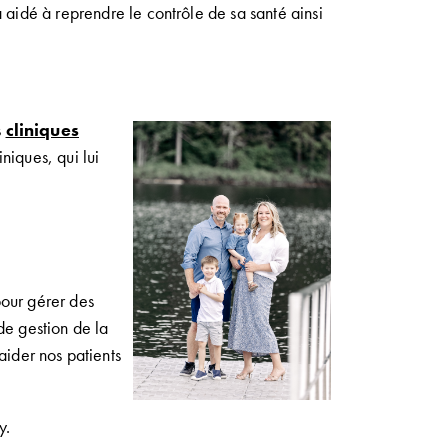
a aidé
à reprendre le contrôle de sa santé
ainsi
s
cliniques
liniques
,
qui
lui
our gérer des
 de gestion
de la
aider nos patients
y.