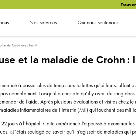
Trouver
nous
Nos services
Qui nous soutenons
stoire de Cody avec les MII
euse et la maladie de
Crohn
:
commencé
à
passer plus de temps
aux toilettes
qu’ailleurs
,
allant
pa
it pas normalement
.
Lorsqu’il a constaté
qu’il y avait du
sang dans 
demander de l’aide
. A
près plusieurs
évaluations et
visites chez l
 maladies
inflammatoires de l’intestin (MII) qui touchent des mil
22 jours à l’hôpital
.
Cette
exp
é
rience
l’a poussé à examiner les 
ques
.
« J’étais soulagé de savoir qu’il s’agissait d
e maladies qui p