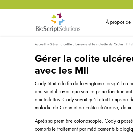
À propos de 
Accueil
>
Gérer la colite ulcéreuse et la maladie de Crohn : l’hi
Gérer la
colite ulcér
avec les MII
Cody
était à la fin de la vingtaine
lorsqu’il a 
épuisé
et il savait que son corps ne fonctionna
aux toilettes
, Cody
savait qu’il était temps de 
maladie de
Crohn
et de colite ulcéreuse
,
deux
Après sa première colonoscopie
, Cody
a passé 
compris
le traitement par médicaments biologi