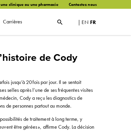
 une clinique ou une pharmacie
Contactez nous
Carrières
|
EN
FR
search
l’histoire de Cody
rfois jusqu’à 20 fois par jour
.
Il se sentait
ses selles
après l’une de
ses
fréquentes visites
e médecin
, Cody
a reçu le
s
diagnostic
s
de
lions de personnes
partout au monde
.
possibilités
de traitement à long terme
,
y
euvent être gérées
», affirme Cody.
La décision