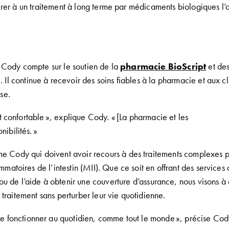
rer à un
traitement à long terme par médicaments biologiques
l’
, Cody
compte sur le soutien de la
pharmacie B
ioScript
et de
e
.
Il continue à recevoir des soins fiables à la pharmacie et aux c
use
.
t confortable
»,
explique Cody
.
«
[
La pharmacie et les
nibilités
.
»
me
Cody
qui doivent avoir recours à
des traitements complexes p
matoires de l’intestin
(
MII
).
Que ce soit en offrant des services
ou
de l’aide à obtenir une
couverture d’
assurance
,
nous visons à 
 traitement
sans perturber
leur vie quotidienne
.
e fonctionner au quotidien
,
comme tout le monde »,
précise
Cod