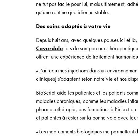
ne fut pas facile pour lui,
mais ultimement
,
adhé
qu’une
routine quotidienne stable
.
Des soins adaptés à votre vie
Depuis huit ans
, avec quelques pauses ici et là
C
overdale
lors de son parcours thérapeutiqu
offrent une expérience de traitement harmonie
«
J’ai re
çu mes injections dans un environnemen
cliniques
]
s’adapte
nt
selon
notre vie et nos dispo
BioScript
aide les patientes et les
patients
com
maladies chroniques
,
comme les maladies inflam
pharmacothérapie
,
des
formation
s
à l’
injection
et patientes
à rester sur la bonne voie avec leur
«
Les médicaments biologiques me permettent
d