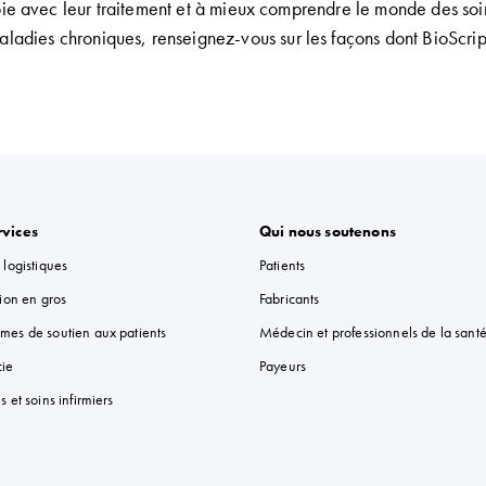
oie avec leur traitement
et à
mieux comprendre
le monde des
soi
maladies chroniques
,
renseignez-vous sur les façons dont
BioScrip
rvices
Qui nous soutenons
 logistiques
Patients
tion en gros
Fabricants
mes de soutien aux patients
Médecin et professionnels de la sant
ie
Payeurs
s et soins infirmiers