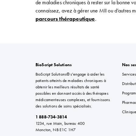
de maladies chroniques à
rester sur la bonne v
connaissez
,
avez à gérer
une
MII
ou d’autres 
parcours thérapeutique
.
BioScript Solutions
Nos se
BioScript Solutions® s'engage à aider les
Services
patients atteints de maladies chroniques à
Distribu
obtenir les meilleurs résultats de santé
Program
possibles en donnant accès à des thérapies
médicamenteuses complexes, et fournissons
Pharmac
des solutions de soins spécialisés.
Clinique
1 888-734-3814
1234, rue Main, bureau 400
Moncton, NB E1C 1H7